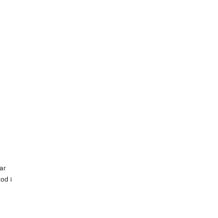
ar
od i