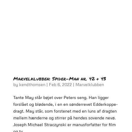
Marvelklubben: Spider-Man nr. 42 + 43
by
kendthomsen
|
Feb 6, 2022
|
Marvelklubben
Tante May står bøjet over Peters seng. Han ligger
forslået og blødende, i en en sønderrevet Edderkoppe-
dragt. May står, som forstenet med en luns af dragten
mellem hænderne og stirrer på hendes sovende nevø.
Joseph Michael Straczynski er manusforfatter for film
og tv,...