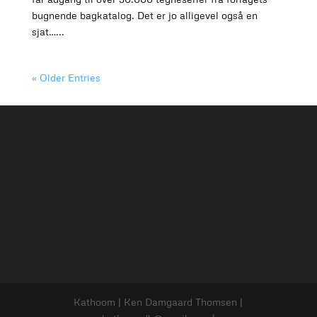
bugnende bagkatalog. Det er jo alligevel også en
sjat…...
« Older Entries
Kathoom | Ken Damgaard Thomsen |