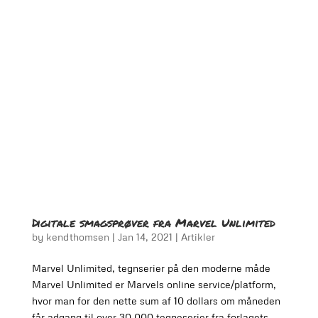
Digitale smagsprøver fra Marvel Unlimited
by
kendthomsen
|
Jan 14, 2021
|
Artikler
Marvel Unlimited, tegnserier på den moderne måde
Marvel Unlimited er Marvels online service/platform,
hvor man for den nette sum af 10 dollars om måneden
får adgang til over 30.000 tegneserier fra forlagets