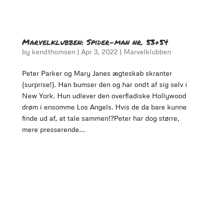
Marvelklubben: Spider-man nr. 53+54
by
kendthomsen
|
Apr 3, 2022
|
Marvelklubben
Peter Parker og Mary Janes ægteskab skranter
(surprise!). Han bumser den og har ondt af sig selv i
New York. Hun udlever den overfladiske Hollywood
drøm i ensomme Los Angels. Hvis de da bare kunne
finde ud af, at tale sammen!?Peter har dog større,
mere presserende...