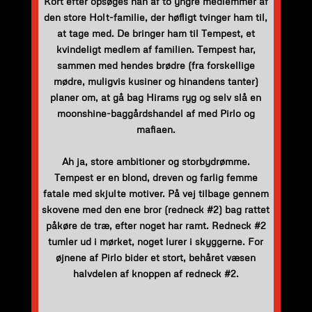
Kort efter opsøges han af to yngre medlemmer af
den store Holt-familie, der høfligt tvinger ham til,
at tage med. De bringer ham til Tempest, et
kvindeligt medlem af familien. Tempest har,
sammen med hendes brødre (fra forskellige
mødre, muligvis kusiner og hinandens tanter)
planer om, at gå bag Hirams ryg og selv slå en
moonshine-baggårdshandel af med Pirlo og
mafiaen.
Ah ja, store ambitioner og storbydrømme.
Tempest er en blond, dreven og farlig femme
fatale med skjulte motiver. På vej tilbage gennem
skovene med den ene bror (redneck #2) bag rattet
påkøre de træ, efter noget har ramt. Redneck #2
tumler ud i mørket, noget lurer i skyggerne. For
øjnene af Pirlo bider et stort, behåret væsen
halvdelen af knoppen af redneck #2.