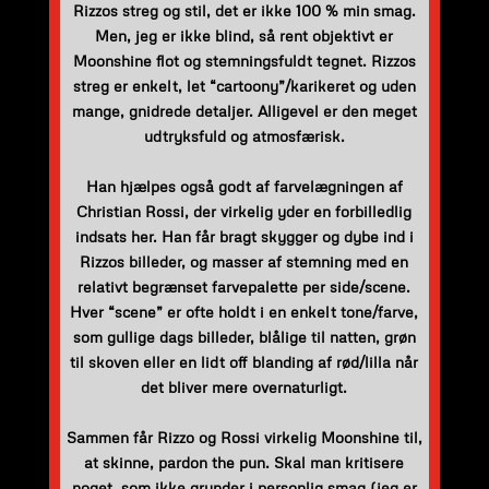
Rizzos streg og stil, det er ikke 100 % min smag.
Men, jeg er ikke blind, så rent objektivt er
Moonshine flot og stemningsfuldt tegnet. Rizzos
streg er enkelt, let “cartoony”/karikeret og uden
mange, gnidrede detaljer. Alligevel er den meget
udtryksfuld og atmosfærisk.
Han hjælpes også godt af farvelægningen af
Christian Rossi, der virkelig yder en forbilledlig
indsats her. Han får bragt skygger og dybe ind i
Rizzos billeder, og masser af stemning med en
relativt begrænset farvepalette per side/scene.
Hver “scene” er ofte holdt i en enkelt tone/farve,
som gullige dags billeder, blålige til natten, grøn
til skoven eller en lidt off blanding af rød/lilla når
det bliver mere overnaturligt.
Sammen får Rizzo og Rossi virkelig Moonshine til,
at skinne, pardon the pun. Skal man kritisere
noget, som ikke grunder i personlig smag (jeg er