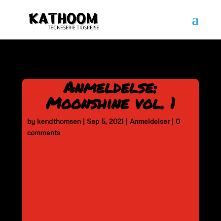
Anmeldelse:
Moonshine vol. 1
by
kendthomsen
|
Sep 5, 2021
|
Anmeldelser
|
0
comments