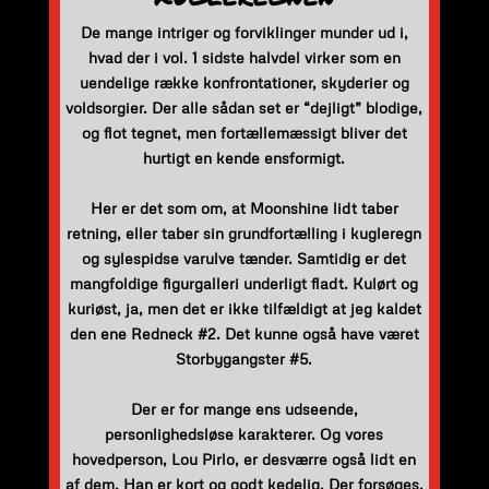
De mange intriger og forviklinger munder ud i,
hvad der i vol. 1 sidste halvdel virker som en
uendelige række konfrontationer, skyderier og
voldsorgier. Der alle sådan set er “dejligt” blodige,
og flot tegnet, men fortællemæssigt bliver det
hurtigt en kende ensformigt.
Her er det som om, at Moonshine lidt taber
retning, eller taber sin grundfortælling i kugleregn
og sylespidse varulve tænder. Samtidig er det
mangfoldige figurgalleri underligt fladt. Kulørt og
kuriøst, ja, men det er ikke tilfældigt at jeg kaldet
den ene Redneck #2. Det kunne også have været
Storbygangster #5.
Der er for mange ens udseende,
personlighedsløse karakterer. Og vores
hovedperson, Lou Pirlo, er desværre også lidt en
af dem. Han er kort og godt kedelig. Der forsøges,