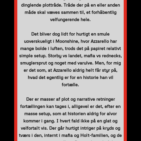
dinglende plottråde. Tråde der på en eller anden
måde skal væves sammen til, et forhåbentlig
velfungerende hele.
Det bliver dog lidt for hurtigt en smule
uoverskueligt i Moonshine, hvor Azzarello har
mange bolde i luften, trods det på papiret relativt
simple setup. Storby vs landet, mafia vs rednecks,
smuglersprut og noget med varulve. Men, for mig
er det som, at Azzarello aldrig helt får styr på,
hvad det egentlig er for en historie han vil
fortælle.
Der er masser af plot og narrative retninger
fortællingen kan tages i, alligevel er det, efter en
masse setup, som at historien aldrig for alvor
kommer i gang. I hvert fald ikke på en glat og
velfortalt vis. Der går hurtigt intriger på kryds og
tværs i den, internt i mafia og Holt-familien, og de