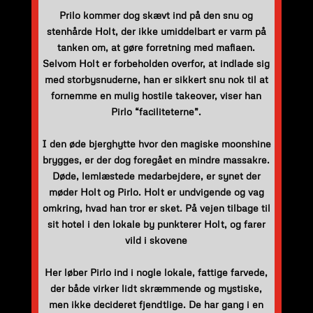
Prilo kommer dog skævt ind på den snu og
stenhårde Holt, der ikke umiddelbart er varm på
tanken om, at gøre forretning med mafiaen.
Selvom Holt er forbeholden overfor, at indlade sig
med storbysnuderne, han er sikkert snu nok til at
fornemme en mulig hostile takeover, viser han
Pirlo “faciliteterne”.
I den øde bjerghytte hvor den magiske moonshine
brygges, er der dog foregået en mindre massakre.
Døde, lemlæstede medarbejdere, er synet der
møder Holt og Pirlo. Holt er undvigende og vag
omkring, hvad han tror er sket. På vejen tilbage til
sit hotel i den lokale by punkterer Holt, og farer
vild i skovene
Her løber Pirlo ind i nogle lokale, fattige farvede,
der både virker lidt skræmmende og mystiske,
men ikke decideret fjendtlige. De har gang i en