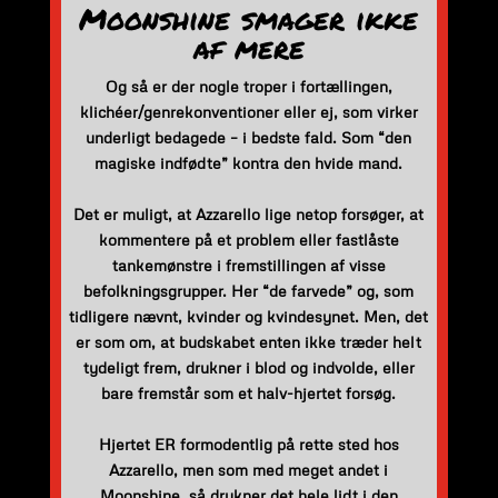
Moonshine smager ikke
af mere
Og så er der nogle troper i fortællingen,
klichéer/genrekonventioner eller ej, som virker
underligt bedagede – i bedste fald. Som “den
magiske indfødte” kontra den hvide mand.
Det er muligt, at Azzarello lige netop forsøger, at
kommentere på et problem eller fastlåste
tankemønstre i fremstillingen af visse
befolkningsgrupper. Her “de farvede” og, som
tidligere nævnt, kvinder og kvindesynet. Men, det
er som om, at budskabet enten ikke træder helt
tydeligt frem, drukner i blod og indvolde, eller
bare fremstår som et halv-hjertet forsøg.
Hjertet ER formodentlig på rette sted hos
Azzarello, men som med meget andet i
Moonshine, så drukner det hele lidt i den