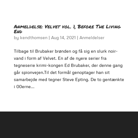
Anmeldelse: Velvet vol. 1, Before The Living
End
by
kendthomsen
|
Aug 14, 2021
|
Anmeldelser
Tilbage til Brubaker brønden og få sig en slurk noir-
vand i form af Velvet. En af de nyere serier fra
tegneserie krimi-kongen Ed Brubaker, der denne gang
går spionvejen.Til det formål genoptager han sit
samarbejde med tegner Steve Epting. De to gentænkte
i 00erne...