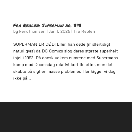
Fra Reolen: Superman nr. 393
by
kendthomsen
|
Jun 1, 2025
|
Fra Reolen
SUPERMAN ER DØD! Eller, han døde (midlertidigt
naturligvis) da DC Comics slog deres største superhelt
ihjel i 1992. På dansk udkom numrene med Supermans
kamp mod Doomsday relativt kort tid efter, men det
skabte på sigt en masse problemer. Her kigger vi dog
ikke på...