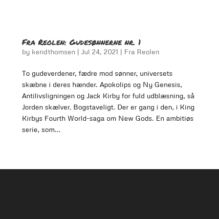
Fra Reolen: Gudesønnerne nr. 1
by
kendthomsen
|
Jul 24, 2021
|
Fra Reolen
To gudeverdener, fædre mod sønner, universets
skæbne i deres hænder. Apokolips og Ny Genesis,
Antilivsligningen og Jack Kirby for fuld udblæsning, så
Jorden skælver. Bogstaveligt. Der er gang i den, i King
Kirbys Fourth World-saga om New Gods. En ambitiøs
serie, som...