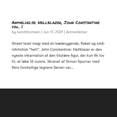
Anmeldelse: Hellblazer, John Constantine
vol. 1
by
kendthomsen
|
Jun 17, 2021
|
Anmeldelser
Street level magi med en kæderygende, flabet og små-
nihilistisk “helt”. John Constantine: Hellblazer er den
nyeste inkarnation af den titulære figur, der kun fik lov
til, at løbe 12 numre. Skrevet af Simon Spurrier med
flere forskellige tegnere.Serien var...