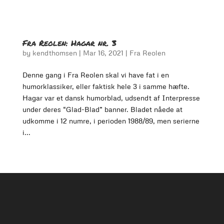
Fra Reolen: Hagar nr. 3
by
kendthomsen
|
Mar 16, 2021
|
Fra Reolen
Denne gang i Fra Reolen skal vi have fat i en
humorklassiker, eller faktisk hele 3 i samme hæfte.
Hagar var et dansk humorblad, udsendt af Interpresse
under deres “Glad-Blad” banner. Bladet nåede at
udkomme i 12 numre, i perioden 1988/89, men serierne
i...