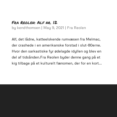
Fra Reolen: Alf nr. 12
by
kendthomsen
|
May 9, 2021
|
Fra Reolen
Alf, det lådne, katteelskende rumvæsen fra Melmac,
der crashede i en amerikanske forstad i slut-80erne.
Hvor den sarkastiske fyr ødelagde idyllen og blev en
del af tidsånden.Fra Reolen byder denne gang på et
kig tilbage på et kulturelt fænomen, der for en kort...