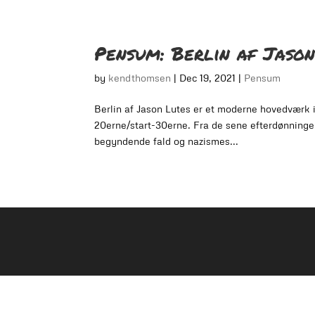
Pensum: Berlin af Jason
by
kendthomsen
|
Dec 19, 2021
|
Pensum
Berlin af Jason Lutes er et moderne hovedværk in
20erne/start-30erne. Fra de sene efterdønning
begyndende fald og nazismes...
Kathoom | Ken Damgaard Thomsen | kathoomd