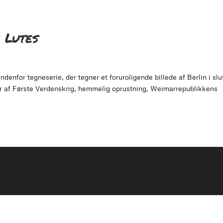
 Lutes
denfor tegneserie, der tegner et foruroligende billede af Berlin i slu
er af Første Verdenskrig, hemmelig oprustning, Weimarrepublikkens
k@gmail.com | www.facebook.com/kathoomdk