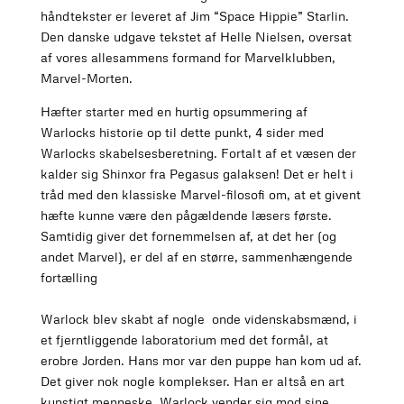
håndtekster er leveret af Jim “Space Hippie” Starlin.
Den danske udgave tekstet af Helle Nielsen, oversat
af vores allesammens formand for Marvelklubben,
Marvel-Morten.
Hæfter starter med en hurtig opsummering af
Warlocks historie op til dette punkt, 4 sider med
Warlocks skabelsesberetning. Fortalt af et væsen der
kalder sig Shinxor fra Pegasus galaksen! Det er helt i
tråd med den klassiske Marvel-filosofi om, at et givent
hæfte kunne være den pågældende læsers første.
Samtidig giver det fornemmelsen af, at det her (og
andet Marvel), er del af en større, sammenhængende
fortælling
Warlock blev skabt af nogle onde videnskabsmænd, i
et fjerntliggende laboratorium med det formål, at
erobre Jorden. Hans mor var den puppe han kom ud af.
Det giver nok nogle komplekser. Han er altså en art
kunstigt menneske. Warlock vender sig mod sine