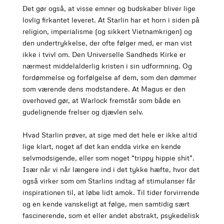
Det gør også, at visse emner og budskaber bliver lige
lovlig firkantet leveret. At Starlin har et horn i siden på
religion, imperialisme (og sikkert Vietnamkrigen) og
den undertrykkelse, der ofte følger med, er man vist
ikke i tvivl om. Den Universelle Sandheds Kirke er
nærmest middelalderlig kristen i sin udformning. Og
fordømmelse og forfølgelse af dem, som den dømmer
som værende dens modstandere. At Magus er den
overhoved gør, at Warlock fremstår som både en
gudelignende frelser og djævlen selv.
Hvad Starlin prøver, at sige med det hele er ikke altid
lige klart, noget af det kan endda virke en kende
selvmodsigende, eller som noget “trippy hippie shit”.
Især når vi når længere ind i det tykke hæfte, hvor det
også virker som om Starlins indtag af stimulanser får
inspirationen til, at løbe lidt amok. Til tider forvirrende
og en kende vanskeligt at følge, men samtidig sært
fascinerende, som et eller andet abstrakt, psykedelisk