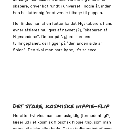
skabere, driver lidt rundt i universet i nogle år, inden
han beslutter sig for at vende tilbage til puppen.
Her findes han af en fætter kaldet Nyskaberen, hans
evner afsløres muligvis af navnet (?), “skaberen af
Nymændene”. De bor på Nyjord, Jordens
tvillingeplanet, der ligger på “den anden side af
Solen”. Den skal man bare købe, it’s science!
Det store, kosmiske hippie-flip
Herefter hvirvles man som uskyldig (formodentlig!?)
læser ud i et kosmisk filosofisk hippie-trip, som man
enten vil elske eller hade. Det er indbegrebet af over-