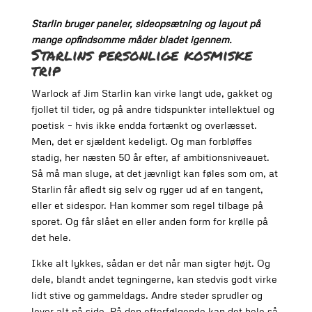
Starlin bruger paneler, sideopsætning og layout på
mange opfindsomme måder bladet igennem.
Starlins personlige kosmiske
trip
Warlock af Jim Starlin kan virke langt ude, gakket og
fjollet til tider, og på andre tidspunkter intellektuel og
poetisk – hvis ikke endda fortænkt og overlæsset.
Men, det er sjældent kedeligt. Og man forbløffes
stadig, her næsten 50 år efter, af ambitionsniveauet.
Så må man sluge, at det jævnligt kan føles som om, at
Starlin får afledt sig selv og ryger ud af en tangent,
eller et sidespor. Han kommer som regel tilbage på
sporet. Og får slået en eller anden form for krølle på
det hele.
Ikke alt lykkes, sådan er det når man sigter højt. Og
dele, blandt andet tegningerne, kan stedvis godt virke
lidt stive og gammeldags. Andre steder sprudler og
lever alt på side. På den efterfølgende kan det hele så