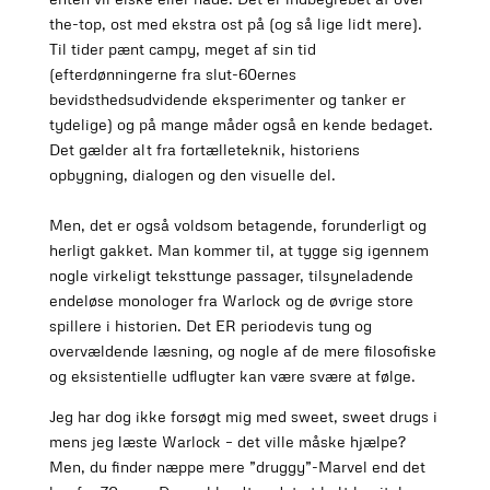
the-top, ost med ekstra ost på (og så lige lidt mere).
Til tider pænt campy, meget af sin tid
(efterdønningerne fra slut-60ernes
bevidsthedsudvidende eksperimenter og tanker er
tydelige) og på mange måder også en kende bedaget.
Det gælder alt fra fortælleteknik, historiens
opbygning, dialogen og den visuelle del.
Men, det er også voldsom betagende, forunderligt og
herligt gakket. Man kommer til, at tygge sig igennem
nogle virkeligt teksttunge passager, tilsyneladende
endeløse monologer fra Warlock og de øvrige store
spillere i historien. Det ER periodevis tung og
overvældende læsning, og nogle af de mere filosofiske
og eksistentielle udflugter kan være svære at følge.
Jeg har dog ikke forsøgt mig med sweet, sweet drugs i
mens jeg læste Warlock – det ville måske hjælpe?
Men, du finder næppe mere ”druggy”-Marvel end det