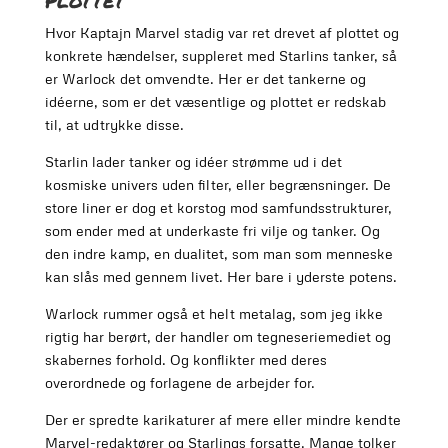
Hvor Kaptajn Marvel stadig var ret drevet af plottet og
konkrete hændelser, suppleret med Starlins tanker, så
er Warlock det omvendte. Her er det tankerne og
idéerne, som er det væsentlige og plottet er redskab
til, at udtrykke disse.
Starlin lader tanker og idéer strømme ud i det
kosmiske univers uden filter, eller begrænsninger. De
store liner er dog et korstog mod samfundsstrukturer,
som ender med at underkaste fri vilje og tanker. Og
den indre kamp, en dualitet, som man som menneske
kan slås med gennem livet. Her bare i yderste potens.
Warlock rummer også et helt metalag, som jeg ikke
rigtig har berørt, der handler om tegneseriemediet og
skabernes forhold. Og konflikter med deres
overordnede og forlagene de arbejder for.
Der er spredte karikaturer af mere eller mindre kendte
Marvel-redaktører og Starlings forsatte. Mange tolker