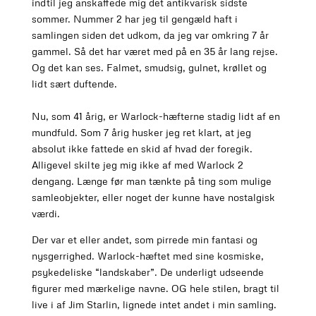
indtil jeg anskaffede mig det antikvarisk sidste
sommer. Nummer 2 har jeg til gengæld haft i
samlingen siden det udkom, da jeg var omkring 7 år
gammel. Så det har været med på en 35 år lang rejse.
Og det kan ses. Falmet, smudsig, gulnet, krøllet og
lidt sært duftende.
Nu, som 41 årig, er Warlock-hæfterne stadig lidt af en
mundfuld. Som 7 årig husker jeg ret klart, at jeg
absolut ikke fattede en skid af hvad der foregik.
Alligevel skilte jeg mig ikke af med Warlock 2
dengang. Længe før man tænkte på ting som mulige
samleobjekter, eller noget der kunne have nostalgisk
værdi.
Der var et eller andet, som pirrede min fantasi og
nysgerrighed. Warlock-hæftet med sine kosmiske,
psykedeliske “landskaber”. De underligt udseende
figurer med mærkelige navne. OG hele stilen, bragt til
live i af Jim Starlin, lignede intet andet i min samling.