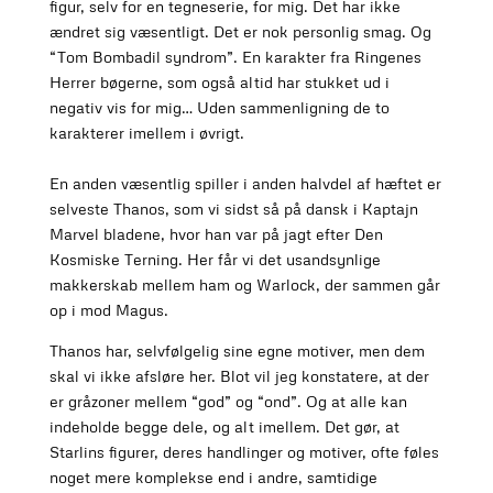
figur, selv for en tegneserie, for mig. Det har ikke
ændret sig væsentligt. Det er nok personlig smag. Og
“Tom Bombadil syndrom”. En karakter fra Ringenes
Herrer bøgerne, som også altid har stukket ud i
negativ vis for mig… Uden sammenligning de to
karakterer imellem i øvrigt.
En anden væsentlig spiller i anden halvdel af hæftet er
selveste Thanos, som vi sidst så på dansk i Kaptajn
Marvel bladene, hvor han var på jagt efter Den
Kosmiske Terning. Her får vi det usandsynlige
makkerskab mellem ham og Warlock, der sammen går
op i mod Magus.
Thanos har, selvfølgelig sine egne motiver, men dem
skal vi ikke afsløre her. Blot vil jeg konstatere, at der
er gråzoner mellem “god” og “ond”. Og at alle kan
indeholde begge dele, og alt imellem. Det gør, at
Starlins figurer, deres handlinger og motiver, ofte føles
noget mere komplekse end i andre, samtidige