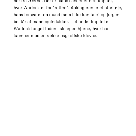
her fra 70erne. Der er blandt andet et helt kapitel,
hvor Warlock er for ”retten”. Anklageren er et stort øje,
hans forsvarer en mund (som ikke kan tale) og juryen
består af mannequindukker. I et andet kapitel er
Warlock fanget inden i sin egen hjerne, hvor han
kæmper mod en række psykotiske klovne.