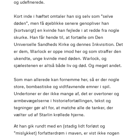
og udefinerede.
Kort inde i hæftet omtaler han sig selv som “selve
døden”, men få øjeblikke senere genopliver han
(kortvarigt) en kvinde han fejlede i at redde fra nogle
skurke. Han får hende til, at fortælle om Den
Universelle Sandheds Kirke og dennes Inkvisition. Det
er dem, Warlock er oppe imod her og som straffer den
ukendte, unge kvinde med døden. Warlock, og
sjælestenen er altså både liv og død. Og meget andet.
Som man allerede kan fornemme her, så er der nogle
store, bombastiske og vidtfavnende emner i spil.
Undertoner er der ikke mange af, det er overtoner og
armbevægelserne i historiefortællingen, tekst og
tegninger gør alt for, at matche alle de tanker, der
vælter ud af Starlin krøllede hjerne.
At han gik rundt med en (stadig lidt forløst og
“mislykket) forfatterdrøm i maven, er vist ikke nogen