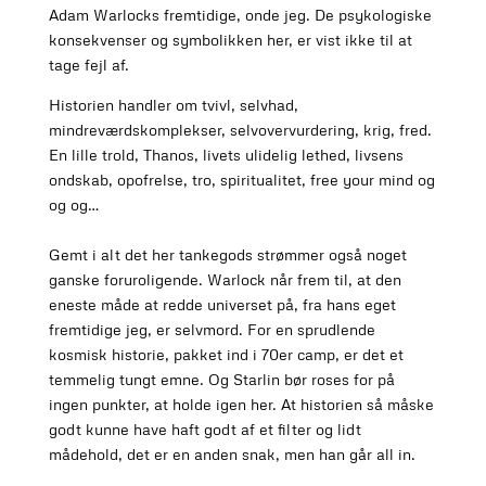
Adam Warlocks fremtidige, onde jeg. De psykologiske
konsekvenser og symbolikken her, er vist ikke til at
tage fejl af.
Historien handler om tvivl, selvhad,
mindreværdskomplekser, selvovervurdering, krig, fred.
En lille trold, Thanos, livets ulidelig lethed, livsens
ondskab, opofrelse, tro, spiritualitet, free your mind og
og og…
Gemt i alt det her tankegods strømmer også noget
ganske foruroligende. Warlock når frem til, at den
eneste måde at redde universet på, fra hans eget
fremtidige jeg, er selvmord. For en sprudlende
kosmisk historie, pakket ind i 70er camp, er det et
temmelig tungt emne. Og Starlin bør roses for på
ingen punkter, at holde igen her. At historien så måske
godt kunne have haft godt af et filter og lidt
mådehold, det er en anden snak, men han går all in.